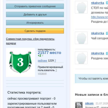
nkakyrka
Отправить приватное сообщение
СТОП по чай
дозаказы пр
Добавить в друзья
http://www.
Раздача до 
Игнорировать
Сделать подарок
nkakyrka
Чай сегодня
Совместная покупка: сбор предоплаты,
раздачи
популярность:
21577 место
nkakyrka
+2 ↑
Раздача за
рейтинг
1229
?
Привилегированный
пользователь
3
уровня
Чтобы оставлять ко
Статистика портрета:
Новые записи в бл
сейчас просматривают портрет - 0
nikom
21.07.202
зарегистрированные пользователи
посетившие портрет за 7 дней - 0
Хотел в IT - поп