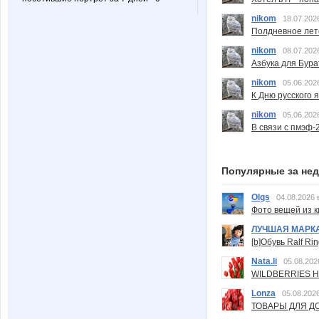
nikom
18.07.202
Полдневное лет
nikom
08.07.202
Азбука для Бура
nikom
05.06.202
К Дню русского 
nikom
05.06.202
В связи с пмэф-
Популярные за не
Olgs
04.08.2026 
Фото вещей из ки
ЛУЧШАЯ МАРК
[b]Обувь Ralf Ri
Nata.li
05.08.202
WILDBERRIES Н
Lonza
05.08.2026
ТОВАРЫ ДЛЯ ДО