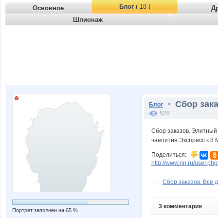
Блог
( 18 )
Основное
Д
Шпионаж
Сбор зака
>
Блог
528
Сбор заказов. Элитный 
чаепития.Экспресс к 8 
Поделиться:
http://www.nn.ru/user.
Сбор заказов. Всё д
3 комментария
Портрет заполнен на 65 %